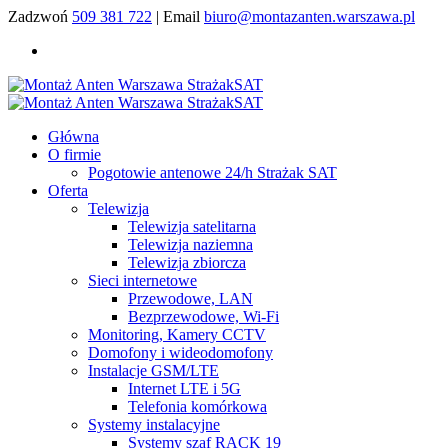
Zadzwoń
509 381 722
| Email
biuro@montazanten.warszawa.pl
Główna
O firmie
Pogotowie antenowe 24/h Strażak SAT
Oferta
Telewizja
Telewizja satelitarna
Telewizja naziemna
Telewizja zbiorcza
Sieci internetowe
Przewodowe, LAN
Bezprzewodowe, Wi-Fi
Monitoring, Kamery CCTV
Domofony i wideodomofony
Instalacje GSM/LTE
Internet LTE i 5G
Telefonia komórkowa
Systemy instalacyjne
Systemy szaf RACK 19