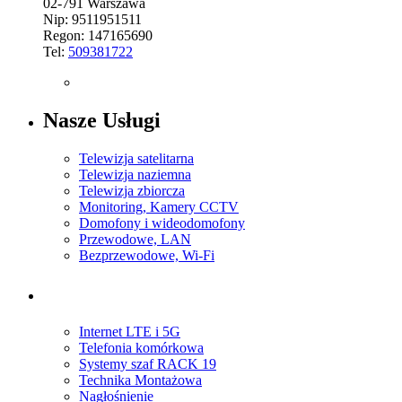
02-791 Warszawa
Nip: 9511951511
Regon: 147165690
Tel:
509381722
Nasze Usługi
Telewizja satelitarna
Telewizja naziemna
Telewizja zbiorcza
Monitoring, Kamery CCTV
Domofony i wideodomofony
Przewodowe, LAN
Bezprzewodowe, Wi-Fi
Internet LTE i 5G
Telefonia komórkowa
Systemy szaf RACK 19
Technika Montażowa
Nagłośnienie