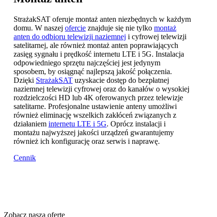
StrażakSAT oferuje montaż anten niezbędnych w każdym
domu. W naszej
ofercie
znajduje się nie tylko
montaż
anten do odbioru telewizji naziemnej
i cyfrowej telewizji
satelitarnej, ale również montaż anten poprawiających
zasięg sygnału i prędkość internetu LTE i 5G. Instalacja
odpowiedniego sprzętu najczęściej jest jedynym
sposobem, by osiągnąć najlepszą jakość połączenia.
Dzięki
StrażakSAT
uzyskacie dostęp do bezpłatnej
naziemnej telewizji cyfrowej oraz do kanałów o wysokiej
rozdzielczości HD lub 4K oferowanych przez telewizje
satelitarne. Profesjonalne ustawienie anteny umożliwi
również eliminację wszelkich zakłóceń związanych z
działaniem
internetu LTE i 5G
. Oprócz instalacji i
montażu najwyższej jakości urządzeń gwarantujemy
również ich konfigurację oraz serwis i naprawę.
Cennik
Zobacz naszą ofertę