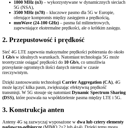
1800 MHz (n3)
– wykorzystywane w dynamicznych sieciach
5G (NSA),
3500 MHz (n78)
– kluczowe pasmo dla 5G w Europie,
oferujące kompromis między zasięgiem a prędkością,
mmWave (24-100 GHz)
– pasma fal milimetrowych,
zapewniające ekstremalne prędkości, ale o krótkim zasięgu.
2. Przepustowość i prędkość
Sieć 4G LTE zapewnia maksymalne prędkości pobierania do około
1 Gb/s
w idealnych warunkach. Natomiast technologia 5G może
teoretycznie osiągać prędkości do
10 Gb/s
, co umożliwia
przesyłanie ogromnych ilości danych niemal w czasie
rzeczywistym.
Dzięki zastosowaniu technologii
Carrier Aggregation (CA)
, 4G
może łączyć kilka pasm, zwiększając efektywną prędkość
transmisji. W 5G stosuje się natomiast
Dynamic Spectrum Sharing
(DSS)
, które pozwala na współdzielenie pasma między LTE i 5G.
3. Konstrukcja anten
Anteny 4G są zazwyczaj wyposażone w
dwa lub cztery elementy
nadawczo-odbiorcze
(MIMO 2×2 lub 4×4). Dzięki temu mogą