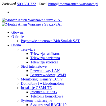
Zadzwoń
509 381 722
| Email
biuro@montazanten.warszawa.pl
Główna
O firmie
Pogotowie antenowe 24/h Strażak SAT
Oferta
Telewizja
Telewizja satelitarna
Telewizja naziemna
Telewizja zbiorcza
Sieci internetowe
Przewodowe, LAN
Bezprzewodowe, Wi-Fi
Monitoring, Kamery CCTV
Domofony i wideodomofony
Instalacje GSM/LTE
Internet LTE i 5G
Telefonia komórkowa
Systemy instalacyjne
Systemy szaf RACK 19