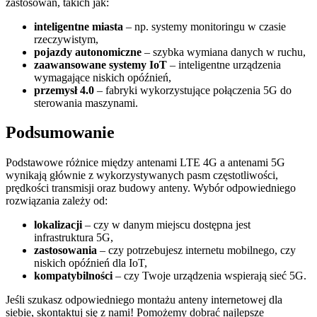
zastosowań, takich jak:
inteligentne miasta
– np. systemy monitoringu w czasie
rzeczywistym,
pojazdy autonomiczne
– szybka wymiana danych w ruchu,
zaawansowane systemy IoT
– inteligentne urządzenia
wymagające niskich opóźnień,
przemysł 4.0
– fabryki wykorzystujące połączenia 5G do
sterowania maszynami.
Podsumowanie
Podstawowe różnice między antenami LTE 4G a antenami 5G
wynikają głównie z wykorzystywanych pasm częstotliwości,
prędkości transmisji oraz budowy anteny. Wybór odpowiedniego
rozwiązania zależy od:
lokalizacji
– czy w danym miejscu dostępna jest
infrastruktura 5G,
zastosowania
– czy potrzebujesz internetu mobilnego, czy
niskich opóźnień dla IoT,
kompatybilności
– czy Twoje urządzenia wspierają sieć 5G.
Jeśli szukasz odpowiedniego montażu anteny internetowej dla
siebie, skontaktuj się z nami! Pomożemy dobrać najlepsze