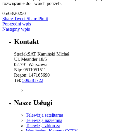
rozwiązanie do Twoich potrzeb.
05/03/2025
0
Share
Tweet
Share
Pin it
Poprzedni wpis
Następny wpis
Kontakt
StrażakSAT Kamiński Michał
Ul. Meander 18/5
02-791 Warszawa
Nip: 9511951511
Regon: 147165690
Tel:
509381722
Nasze Usługi
Telewizja satelitarna
Telewizja naziemna
Telewizja zbiorcza
Monitoring, Kamery CCTV