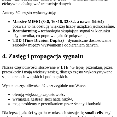
efektywnie obsługiwać transmisję danych.
Anteny 5G często wykorzystują:
Massive MIMO (8×8, 16×16, 32×32, a nawet 64×64)
–
pozwala to na obsługę większej liczby urządzeń jednocześnie,
Beamforming
– technologia skupiająca sygnał w kierunku
użytkownika, co poprawia jakość połączenia,
TDD (Time Division Duplex)
– dynamiczne dostosowanie
zasobów między wysyłaniem i odbieraniem danych.
4. Zasięg i propagacja sygnału
Niższe częstotliwości stosowane w LTE 4G lepiej przenikają przez
przeszkody i mają większy zasięg, dlatego często wykorzystywane
są na terenach wiejskich i podmiejskich.
Wysokie częstotliwości 5G, szczególnie mmWave:
oferują większą przepustowość,
wymagają gęstszej sieci nadajników,
mają problemy z przenikaniem przez ściany i budynki.
Dla lepszej jakości sygnału w miastach stosuje się
small cells
, czyli