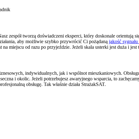
Nasz zespół tworzą doświadczeni eksperci, który doskonale orientują 
działania, aby możliwie szybko przywrócić Ci pożądaną
jakość sygnału
a miejscu od razu po przyjeździe. Jeżeli skala usterki jest duża i je
biznesowych, indywidualnych, jak i wspólnot mieszkaniowych. Obsługu
aseczna i okolic. Jeżeli potrzebujesz awaryjnego wsparcia, to zachęca
rofesjonalną obsługę. Tak właśnie działa StrażakSAT.