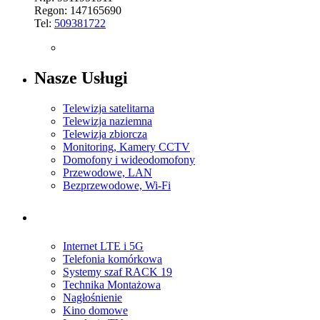
Regon: 147165690
Tel:
509381722
Nasze Usługi
Telewizja satelitarna
Telewizja naziemna
Telewizja zbiorcza
Monitoring, Kamery CCTV
Domofony i wideodomofony
Przewodowe, LAN
Bezprzewodowe, Wi-Fi
Internet LTE i 5G
Telefonia komórkowa
Systemy szaf RACK 19
Technika Montażowa
Nagłośnienie
Kino domowe