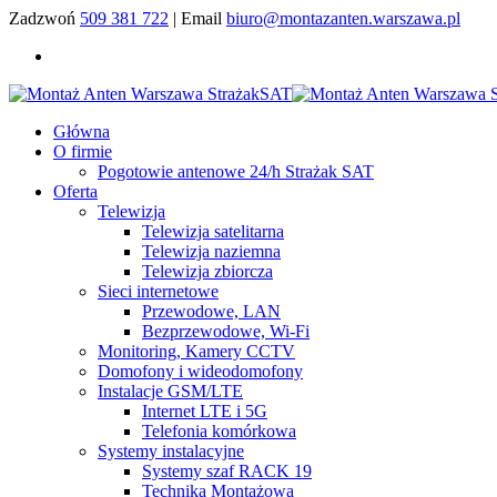
Zadzwoń
509 381 722
| Email
biuro@montazanten.warszawa.pl
Główna
O firmie
Pogotowie antenowe 24/h Strażak SAT
Oferta
Telewizja
Telewizja satelitarna
Telewizja naziemna
Telewizja zbiorcza
Sieci internetowe
Przewodowe, LAN
Bezprzewodowe, Wi-Fi
Monitoring, Kamery CCTV
Domofony i wideodomofony
Instalacje GSM/LTE
Internet LTE i 5G
Telefonia komórkowa
Systemy instalacyjne
Systemy szaf RACK 19
Technika Montażowa