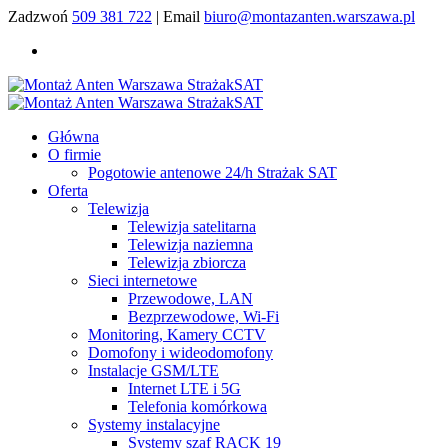
Zadzwoń
509 381 722
| Email
biuro@montazanten.warszawa.pl
Główna
O firmie
Pogotowie antenowe 24/h Strażak SAT
Oferta
Telewizja
Telewizja satelitarna
Telewizja naziemna
Telewizja zbiorcza
Sieci internetowe
Przewodowe, LAN
Bezprzewodowe, Wi-Fi
Monitoring, Kamery CCTV
Domofony i wideodomofony
Instalacje GSM/LTE
Internet LTE i 5G
Telefonia komórkowa
Systemy instalacyjne
Systemy szaf RACK 19