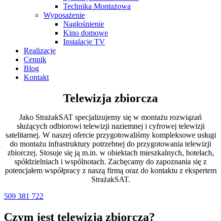
Technika Montażowa
Wyposażenie
Nagłośnienie
Kino domowe
Instalacje TV
Realizacje
Cennik
Blog
Kontakt
Telewizja zbiorcza
Jako StrażakSAT specjalizujemy się w montażu rozwiązań
służących odbiorowi telewizji naziemnej i cyfrowej telewizji
satelitarnej. W naszej ofercie przygotowaliśmy kompleksowe usługi
do montażu infrastruktury potrzebnej do przygotowania telewizji
zbiorczej. Stosuje się ją m.in. w obiektach mieszkalnych, hotelach,
spółdzielniach i wspólnotach. Zachęcamy do zapoznania się z
potencjałem współpracy z naszą firmą oraz do kontaktu z ekspertem
StrażakSAT.
509 381 722
Czym jest telewizja zbiorcza?