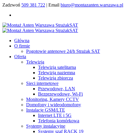
Zadzwoń
509 381 722
| Email
biuro@montazanten.warszawa.pl
Główna
O firmie
Pogotowie antenowe 24/h Strażak SAT
Oferta
Telewizja
Telewizja satelitarna
Telewizja naziemna
Telewizja zbiorcza
Sieci internetowe
Przewodowe, LAN
Bezprzewodowe, Wi-Fi
Monitoring, Kamery CCTV
Domofony i wideodomofony
Instalacje GSM/LTE
Internet LTE i 5G
Telefonia komórkowa
Systemy instalacyjne
Systemy szaf RACK 19