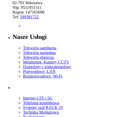
02-791 Warszawa
Nip: 9511951511
Regon: 147165690
Tel:
509381722
Nasze Usługi
Telewizja satelitarna
Telewizja naziemna
Telewizja zbiorcza
Monitoring, Kamery CCTV
Domofony i wideodomofony
Przewodowe, LAN
Bezprzewodowe, Wi-Fi
Internet LTE i 5G
Telefonia komórkowa
Systemy szaf RACK 19
Technika Montażowa
Nagłośnienie