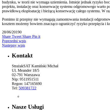
budynku, w teorii nie wymaga uziemienia. Istnieje jednak ryzyko boc
projektu, instalację oraz konserwację systemu odgromowego warto po
prawidłową eksploatację i bieżącą konserwację całego systemu. W ra
Pomimo iż przepisy nie wymagają zamontowania instalacji odgromow
kosztem możemy bowiem znacząco ograniczyć ryzyko przepięcia i k
28/06/2019
0
Share
Tweet
Share
Pin it
Poprzedni wpis
Następny wpis
Kontakt
StrażakSAT Kamiński Michał
Ul. Meander 18/5
02-791 Warszawa
Nip: 9511951511
Regon: 147165690
Tel:
509381722
Nasze Usługi