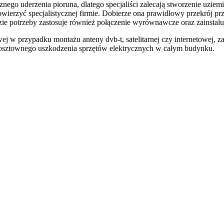
znego uderzenia pioruna, dlatego specjaliści zalecają stworzenie uzi
wierzyć specjalistycznej firmie. Dobierze ona prawidłowy przekrój p
zie potrzeby zastosuje również połączenie wyrównawcze oraz zainstaluj
ej w przypadku montażu anteny dvb-t, satelitarnej czy internetowej,
osztownego uszkodzenia sprzętów elektrycznych w całym budynku.