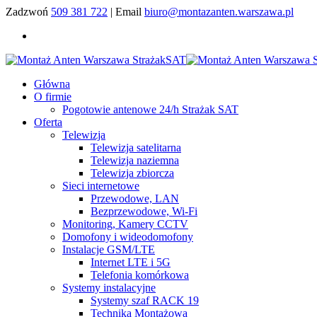
Zadzwoń
509 381 722
| Email
biuro@montazanten.warszawa.pl
Główna
O firmie
Pogotowie antenowe 24/h Strażak SAT
Oferta
Telewizja
Telewizja satelitarna
Telewizja naziemna
Telewizja zbiorcza
Sieci internetowe
Przewodowe, LAN
Bezprzewodowe, Wi-Fi
Monitoring, Kamery CCTV
Domofony i wideodomofony
Instalacje GSM/LTE
Internet LTE i 5G
Telefonia komórkowa
Systemy instalacyjne
Systemy szaf RACK 19
Technika Montażowa