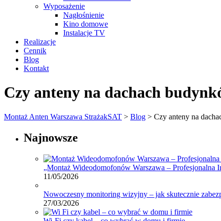
Wyposażenie
Nagłośnienie
Kino domowe
Instalacje TV
Realizacje
Cennik
Blog
Kontakt
Czy anteny na dachach budynk
Montaż Anten Warszawa StrażakSAT
>
Blog
>
Czy anteny na dacha
Najnowsze
„Montaż Wideodomofonów Warszawa – Profesjonalna In
11/05/2026
Nowoczesny monitoring wizyjny – jak skutecznie zabezp
27/03/2026
Wi-Fi czy kabel – co wybrać w domu i firmie