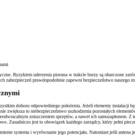
e. Ryzykiem uderzenia pioruna w trakcie burzy są obarczone zarówno a
ych zabezpieczeń prawdopodobnie zapewni bezpieczeństwo naszego mi
cznymi
wszystkim doboru odpowiedniego położenia. Jeżeli elementy instalacji
znie zwiększa to niebezpieczeństwo uszkodzenia pozostałych elementów
dwracalnym zniszczeniem sprzętów, a nawet ich samozapłonem. Z teg
netowe. Zasadniczo jest to obowiązek każdego zarządcy, który pełni p
ienie systemu i wyrównanie jego potencjału. Natomiast jeśli antena je